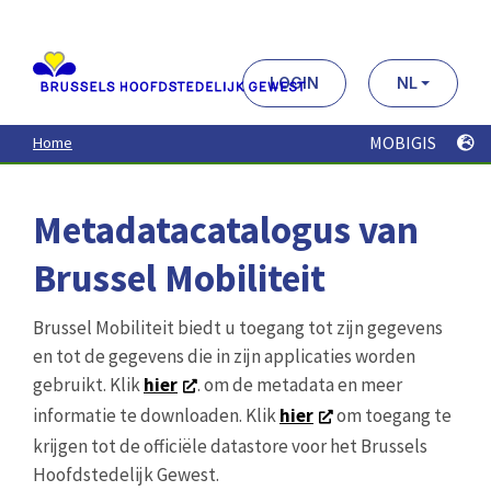
Aller
au
contenu
principal
LOGIN
NL
MOBIGIS
Home
Metadatacatalogus van
Brussel Mobiliteit
Brussel Mobiliteit biedt u toegang tot zijn gegevens
en tot de gegevens die in zijn applicaties worden
gebruikt. Klik
hier
. om de metadata en meer
informatie te downloaden. Klik
hier
om toegang te
krijgen tot de officiële datastore voor het Brussels
Hoofdstedelijk Gewest.