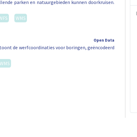
illende parken en natuurgebieden kunnen doorkruisen.
WFS
WMS
Open Data
ag toont de werfcoordinaties voor boringen, geëncodeerd
WMS