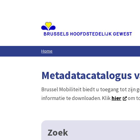
Aller
au
contenu
principal
Home
Metadatacatalogus va
Brussel Mobiliteit biedt u toegang tot zijn 
informatie te downloaden. Klik
hier
om to
Zoek