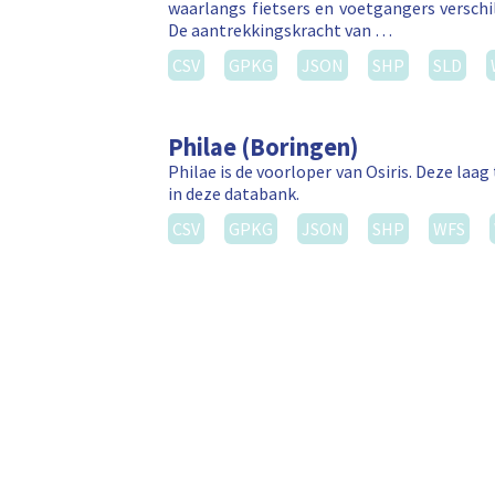
waarlangs fietsers en voetgangers versch
De aantrekkingskracht van …
CSV
GPKG
JSON
SHP
SLD
Philae (Boringen)
Philae is de voorloper van Osiris. Deze la
in deze databank.
CSV
GPKG
JSON
SHP
WFS