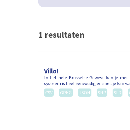
1 resultaten
Villo!
In het hele Brusselse Gewest kan je met 
systeem is heel eenvoudig en snel: je kan wa
CSV
GPKG
JSON
SHP
SLD