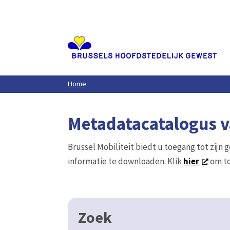
Aller
au
contenu
principal
Home
Metadatacatalogus va
Brussel Mobiliteit biedt u toegang tot zijn 
informatie te downloaden. Klik
hier
om to
Zoek