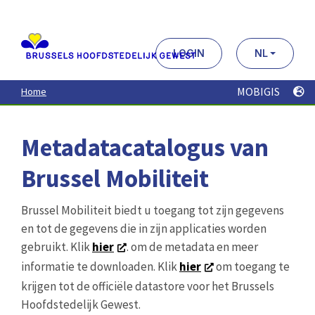
Aller
au
contenu
principal
LOGIN
NL
MOBIGIS
Home
Metadatacatalogus van
Brussel Mobiliteit
Brussel Mobiliteit biedt u toegang tot zijn gegevens
en tot de gegevens die in zijn applicaties worden
gebruikt. Klik
hier
. om de metadata en meer
informatie te downloaden. Klik
hier
om toegang te
krijgen tot de officiële datastore voor het Brussels
Hoofdstedelijk Gewest.