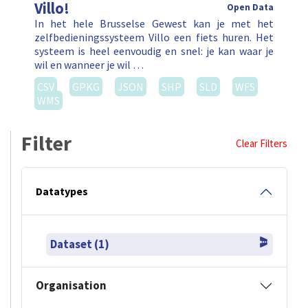
Villo!
Open Data
In het hele Brusselse Gewest kan je met het
zelfbedieningssysteem Villo een fiets huren. Het
systeem is heel eenvoudig en snel: je kan waar je
wil en wanneer je wil …
CSV
GPKG
JSON
SHP
SLD
WFS
WMS
Filter
Clear Filters
Datatypes
Dataset (1)
Organisation