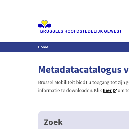
Aller
au
contenu
principal
Home
Metadatacatalogus va
Brussel Mobiliteit biedt u toegang tot zijn 
informatie te downloaden. Klik
hier
om to
Zoek