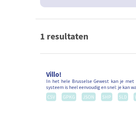
1 resultaten
Villo!
In het hele Brusselse Gewest kan je met 
systeem is heel eenvoudig en snel: je kan wa
CSV
GPKG
JSON
SHP
SLD