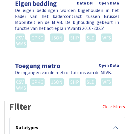
Eigen bedding
Data BM
Open Data
De eigen beddingen worden bijgehouden in het
kader van het kadercontract tussen Brussel
Mobiliteit en de MIVB. De bijhouding gebeurt in
functie van het actieplan 'Avanti 2016-2025'.
CSV
GPKG
JSON
SHP
SLD
WFS
WMS
Toegang metro
Open Data
De ingangen van de metrostations van de MIVB.
CSV
GPKG
JSON
SHP
SLD
WFS
WMS
Filter
Clear Filters
Datatypes