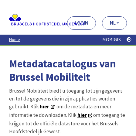
Aller
au
contenu
principal
LOGIN
NL
MOBIGIS
Home
Metadatacatalogus van
Brussel Mobiliteit
Brussel Mobiliteit biedt u toegang tot zijn gegevens
en tot de gegevens die in zijn applicaties worden
gebruikt. Klik
hier
. om de metadata en meer
informatie te downloaden. Klik
hier
om toegang te
krijgen tot de officiële datastore voor het Brussels
Hoofdstedelijk Gewest.