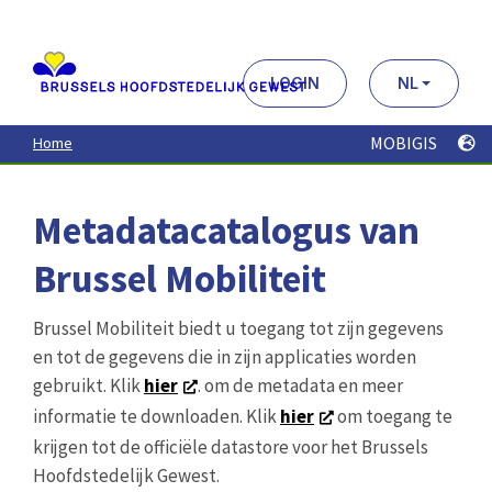
Aller
au
contenu
principal
LOGIN
NL
MOBIGIS
Home
Metadatacatalogus van
Brussel Mobiliteit
Brussel Mobiliteit biedt u toegang tot zijn gegevens
en tot de gegevens die in zijn applicaties worden
gebruikt. Klik
hier
. om de metadata en meer
informatie te downloaden. Klik
hier
om toegang te
krijgen tot de officiële datastore voor het Brussels
Hoofdstedelijk Gewest.