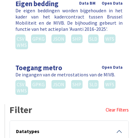
Eigen bedding
Data BM
Open Data
De eigen beddingen worden bijgehouden in het
kader van het kadercontract tussen Brussel
Mobiliteit en de MIVB. De bijhouding gebeurt in
functie van het actieplan 'Avanti 2016-2025'.
CSV
GPKG
JSON
SHP
SLD
WFS
WMS
Toegang metro
Open Data
De ingangen van de metrostations van de MIVB.
CSV
GPKG
JSON
SHP
SLD
WFS
WMS
Filter
Clear Filters
Datatypes