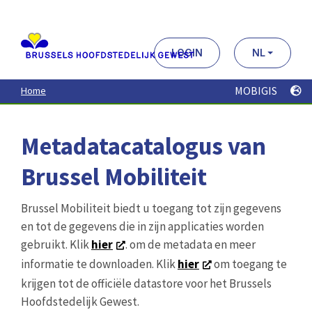
Aller
au
contenu
principal
LOGIN
NL
MOBIGIS
Home
Metadatacatalogus van
Brussel Mobiliteit
Brussel Mobiliteit biedt u toegang tot zijn gegevens
en tot de gegevens die in zijn applicaties worden
gebruikt. Klik
hier
. om de metadata en meer
informatie te downloaden. Klik
hier
om toegang te
krijgen tot de officiële datastore voor het Brussels
Hoofdstedelijk Gewest.