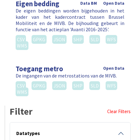
Eigen bedding
Data BM
Open Data
De eigen beddingen worden bijgehouden in het
kader van het kadercontract tussen Brussel
Mobiliteit en de MIVB. De bijhouding gebeurt in
functie van het actieplan 'Avanti 2016-2025'.
CSV
GPKG
JSON
SHP
SLD
WFS
WMS
Toegang metro
Open Data
De ingangen van de metrostations van de MIVB.
CSV
GPKG
JSON
SHP
SLD
WFS
WMS
Filter
Clear Filters
Datatypes