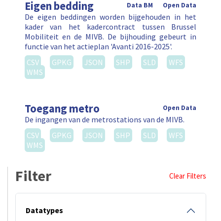
Eigen bedding
Data BM
Open Data
De eigen beddingen worden bijgehouden in het
kader van het kadercontract tussen Brussel
Mobiliteit en de MIVB. De bijhouding gebeurt in
functie van het actieplan 'Avanti 2016-2025'.
CSV
GPKG
JSON
SHP
SLD
WFS
WMS
Toegang metro
Open Data
De ingangen van de metrostations van de MIVB.
CSV
GPKG
JSON
SHP
SLD
WFS
WMS
Filter
Clear Filters
Datatypes