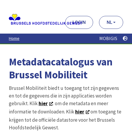
Aller
au
contenu
principal
LOGIN
NL
MOBIGIS
Home
Metadatacatalogus van
Brussel Mobiliteit
Brussel Mobiliteit biedt u toegang tot zijn gegevens
en tot de gegevens die in zijn applicaties worden
gebruikt. Klik
hier
. om de metadata en meer
informatie te downloaden. Klik
hier
om toegang te
krijgen tot de officiële datastore voor het Brussels
Hoofdstedelijk Gewest.