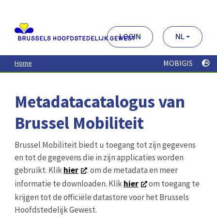
Aller
au
contenu
principal
LOGIN
NL
MOBIGIS
Home
Metadatacatalogus van
Brussel Mobiliteit
Brussel Mobiliteit biedt u toegang tot zijn gegevens
en tot de gegevens die in zijn applicaties worden
gebruikt. Klik
hier
. om de metadata en meer
informatie te downloaden. Klik
hier
om toegang te
krijgen tot de officiële datastore voor het Brussels
Hoofdstedelijk Gewest.