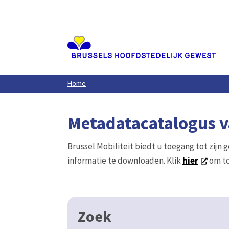
Aller
au
contenu
principal
Home
Metadatacatalogus va
Brussel Mobiliteit biedt u toegang tot zijn 
informatie te downloaden. Klik
hier
om to
Zoek