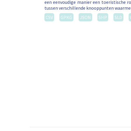
een eenvoudige manier een toeristische ro
tussen verschillende knooppunten waarm
CSV
GPKG
JSON
SHP
SLD