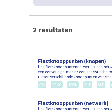
2 resultaten
Fiestknooppunten (knopen)
Het fietsknooppuntennetwerk is een netw
een eenvoudige manier een toeristische ro
tussen verschillende knooppunten waarm
CSV
GPKG
JSON
SHP
SLD
Fiestknooppunten (netwerk)
Het fietsknooppuntennetwerk is een netw