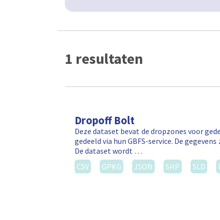
1 resultaten
Dropoff Bolt
Deze dataset bevat de dropzones voor gede
gedeeld via hun GBFS-service. De gegevens 
De dataset wordt …
CSV
GPKG
JSON
SHP
SLD