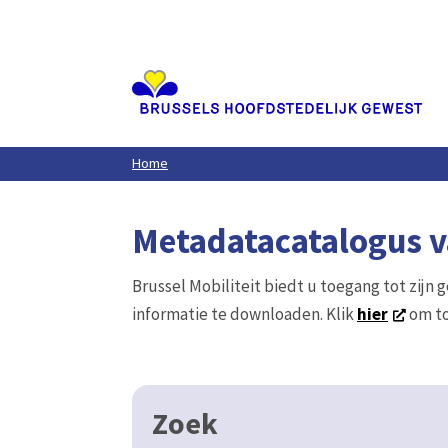
Aller
au
contenu
principal
Home
Metadatacatalogus va
Brussel Mobiliteit biedt u toegang tot zijn 
informatie te downloaden. Klik
hier
om to
Zoek