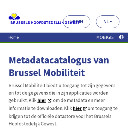
Aller
au
contenu
principal
LOGIN
NL
MOBIGIS
Home
Metadatacatalogus van
Brussel Mobiliteit
Brussel Mobiliteit biedt u toegang tot zijn gegevens
en tot de gegevens die in zijn applicaties worden
gebruikt. Klik
hier
. om de metadata en meer
informatie te downloaden. Klik
hier
om toegang te
krijgen tot de officiële datastore voor het Brussels
Hoofdstedelijk Gewest.