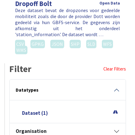
Dropoff Bolt
Open Data
Deze dataset bevat de dropzones voor gedeelde
mobiliteit zoals die door de provider Dott worden
gedeeld via hun GBFS-service. De gegevens zijn
afkomstig uit het onderdeel
'station_information'. De dataset wordt …
CSV
GPKG
JSON
SHP
SLD
WFS
WMS
Filter
Clear Filters
Datatypes
Dataset (1)
Organisation