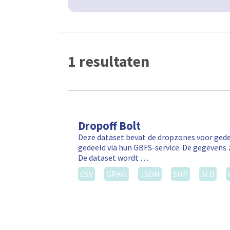
1 resultaten
Dropoff Bolt
Deze dataset bevat de dropzones voor gede
gedeeld via hun GBFS-service. De gegevens 
De dataset wordt …
CSV
GPKG
JSON
SHP
SLD