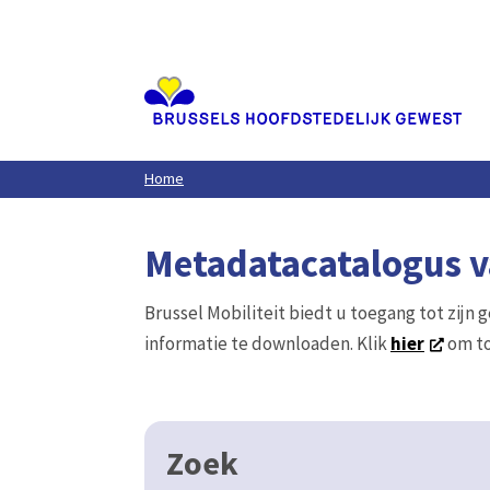
Aller
au
contenu
principal
Home
Metadatacatalogus va
Brussel Mobiliteit biedt u toegang tot zijn 
informatie te downloaden. Klik
hier
om to
Zoek