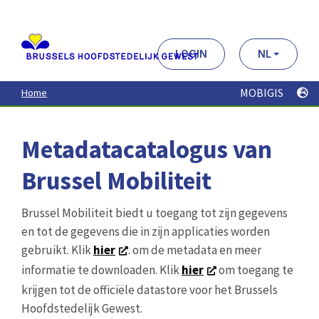
Aller
au
contenu
principal
LOGIN
NL
MOBIGIS
Home
Metadatacatalogus van
Brussel Mobiliteit
Brussel Mobiliteit biedt u toegang tot zijn gegevens
en tot de gegevens die in zijn applicaties worden
gebruikt. Klik
hier
. om de metadata en meer
informatie te downloaden. Klik
hier
om toegang te
krijgen tot de officiële datastore voor het Brussels
Hoofdstedelijk Gewest.