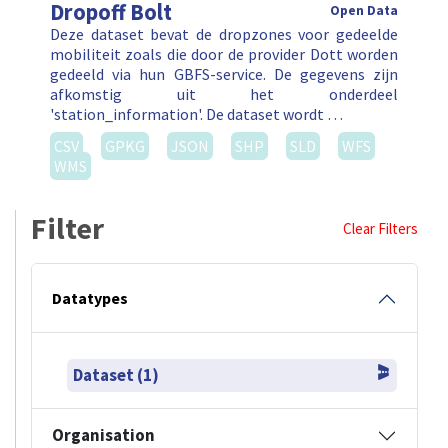
Dropoff Bolt
Open Data
Deze dataset bevat de dropzones voor gedeelde
mobiliteit zoals die door de provider Dott worden
gedeeld via hun GBFS-service. De gegevens zijn
afkomstig uit het onderdeel
'station_information'. De dataset wordt …
CSV
GPKG
JSON
SHP
SLD
WFS
WMS
Filter
Clear Filters
Datatypes
Dataset (1)
Organisation