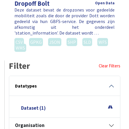
Dropoff Bolt
Open Data
Deze dataset bevat de dropzones voor gedeelde
mobiliteit zoals die door de provider Dott worden
gedeeld via hun GBFS-service. De gegevens zijn
afkomstig uit het onderdeel
'station_information'. De dataset wordt …
CSV
GPKG
JSON
SHP
SLD
WFS
WMS
Filter
Clear Filters
Datatypes
Dataset (1)
Organisation