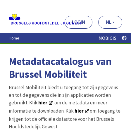
Aller
au
contenu
principal
LOGIN
NL
MOBIGIS
Home
Metadatacatalogus van
Brussel Mobiliteit
Brussel Mobiliteit biedt u toegang tot zijn gegevens
en tot de gegevens die in zijn applicaties worden
gebruikt. Klik
hier
. om de metadata en meer
informatie te downloaden. Klik
hier
om toegang te
krijgen tot de officiële datastore voor het Brussels
Hoofdstedelijk Gewest.