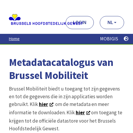
Aller
au
contenu
principal
LOGIN
NL
MOBIGIS
Home
Metadatacatalogus van
Brussel Mobiliteit
Brussel Mobiliteit biedt u toegang tot zijn gegevens
en tot de gegevens die in zijn applicaties worden
gebruikt. Klik
hier
. om de metadata en meer
informatie te downloaden. Klik
hier
om toegang te
krijgen tot de officiële datastore voor het Brussels
Hoofdstedelijk Gewest.