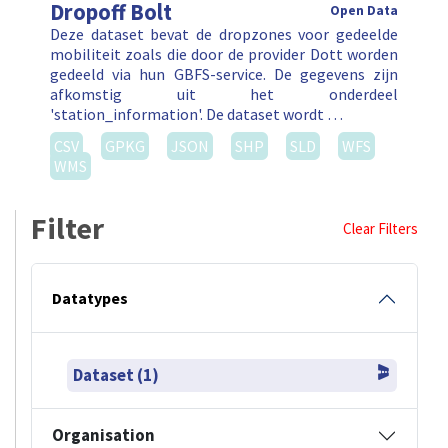
Dropoff Bolt
Open Data
Deze dataset bevat de dropzones voor gedeelde
mobiliteit zoals die door de provider Dott worden
gedeeld via hun GBFS-service. De gegevens zijn
afkomstig uit het onderdeel
'station_information'. De dataset wordt …
CSV
GPKG
JSON
SHP
SLD
WFS
WMS
Filter
Clear Filters
Datatypes
Dataset (1)
Organisation