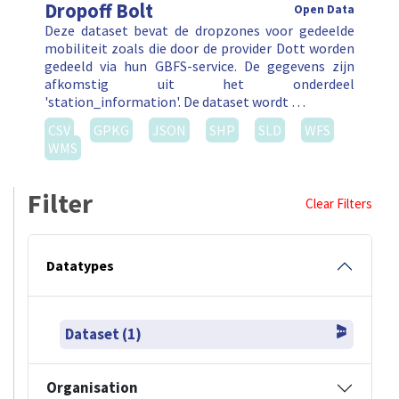
Dropoff Bolt
Open Data
Deze dataset bevat de dropzones voor gedeelde
mobiliteit zoals die door de provider Dott worden
gedeeld via hun GBFS-service. De gegevens zijn
afkomstig uit het onderdeel
'station_information'. De dataset wordt …
CSV
GPKG
JSON
SHP
SLD
WFS
WMS
Filter
Clear Filters
Datatypes
Dataset (1)
Organisation