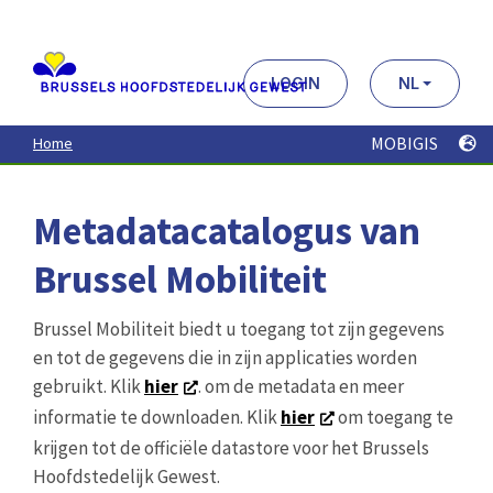
Aller
au
contenu
principal
LOGIN
NL
MOBIGIS
Home
Metadatacatalogus van
Brussel Mobiliteit
Brussel Mobiliteit biedt u toegang tot zijn gegevens
en tot de gegevens die in zijn applicaties worden
gebruikt. Klik
hier
. om de metadata en meer
informatie te downloaden. Klik
hier
om toegang te
krijgen tot de officiële datastore voor het Brussels
Hoofdstedelijk Gewest.