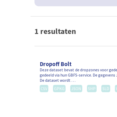
1 resultaten
Dropoff Bolt
Deze dataset bevat de dropzones voor gede
gedeeld via hun GBFS-service. De gegevens 
De dataset wordt …
CSV
GPKG
JSON
SHP
SLD