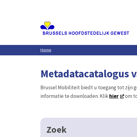
Aller
au
contenu
principal
Home
Metadatacatalogus va
Brussel Mobiliteit biedt u toegang tot zijn 
informatie te downloaden. Klik
hier
om to
Zoek