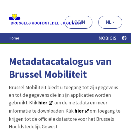
Aller
au
contenu
principal
LOGIN
NL
MOBIGIS
Home
Metadatacatalogus van
Brussel Mobiliteit
Brussel Mobiliteit biedt u toegang tot zijn gegevens
en tot de gegevens die in zijn applicaties worden
gebruikt. Klik
hier
. om de metadata en meer
informatie te downloaden. Klik
hier
om toegang te
krijgen tot de officiële datastore voor het Brussels
Hoofdstedelijk Gewest.