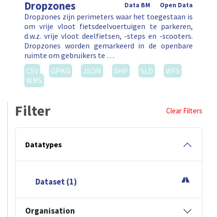
Dropzones
Data BM
Open Data
Dropzones zijn perimeters waar het toegestaan is
om vrije vloot fietsdeelvoertuigen te parkeren,
d.w.z. vrije vloot deelfietsen, -steps en -scooters.
Dropzones worden gemarkeerd in de openbare
ruimte om gebruikers te …
CSV
GPKG
JSON
SHP
SLD
WFS
WMS
Filter
Clear Filters
Datatypes
Dataset (1)
Organisation