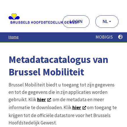
Aller
au
contenu
principal
LOGIN
NL
MOBIGIS
Home
Metadatacatalogus van
Brussel Mobiliteit
Brussel Mobiliteit biedt u toegang tot zijn gegevens
en tot de gegevens die in zijn applicaties worden
gebruikt. Klik
hier
. om de metadata en meer
informatie te downloaden. Klik
hier
om toegang te
krijgen tot de officiële datastore voor het Brussels
Hoofdstedelijk Gewest.