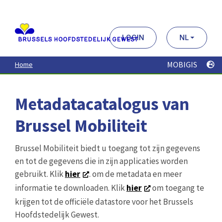
Aller
au
contenu
principal
LOGIN
NL
MOBIGIS
Home
Metadatacatalogus van
Brussel Mobiliteit
Brussel Mobiliteit biedt u toegang tot zijn gegevens
en tot de gegevens die in zijn applicaties worden
gebruikt. Klik
hier
. om de metadata en meer
informatie te downloaden. Klik
hier
om toegang te
krijgen tot de officiële datastore voor het Brussels
Hoofdstedelijk Gewest.