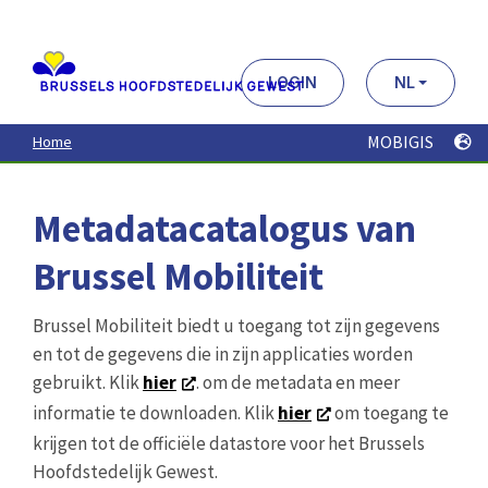
Aller
au
contenu
principal
LOGIN
NL
MOBIGIS
Home
Metadatacatalogus van
Brussel Mobiliteit
Brussel Mobiliteit biedt u toegang tot zijn gegevens
en tot de gegevens die in zijn applicaties worden
gebruikt. Klik
hier
. om de metadata en meer
informatie te downloaden. Klik
hier
om toegang te
krijgen tot de officiële datastore voor het Brussels
Hoofdstedelijk Gewest.