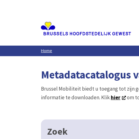
Aller
au
contenu
principal
Home
Metadatacatalogus va
Brussel Mobiliteit biedt u toegang tot zijn 
informatie te downloaden. Klik
hier
om to
Zoek