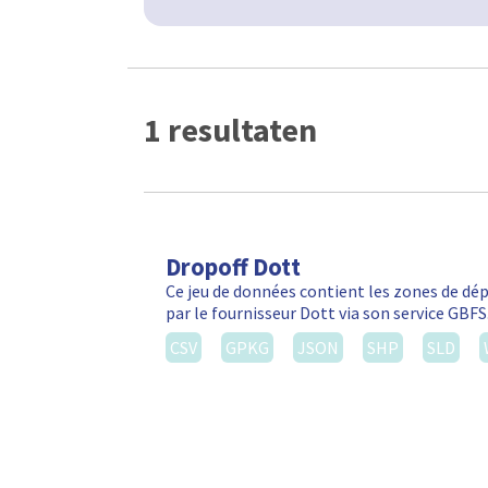
1 resultaten
Dropoff Dott
Ce jeu de données contient les zones de d
par le fournisseur Dott via son service GBF
CSV
GPKG
JSON
SHP
SLD