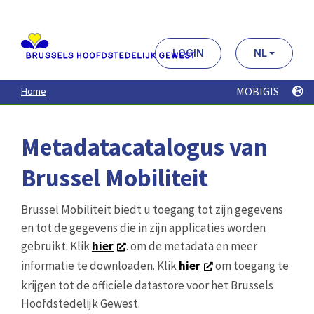
Aller
au
contenu
principal
LOGIN
NL
MOBIGIS
Home
Metadatacatalogus van
Brussel Mobiliteit
Brussel Mobiliteit biedt u toegang tot zijn gegevens
en tot de gegevens die in zijn applicaties worden
gebruikt. Klik
hier
. om de metadata en meer
informatie te downloaden. Klik
hier
om toegang te
krijgen tot de officiële datastore voor het Brussels
Hoofdstedelijk Gewest.