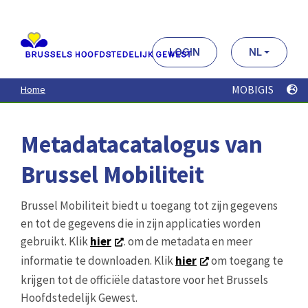
Aller
au
contenu
principal
LOGIN
NL
MOBIGIS
Home
Metadatacatalogus van
Brussel Mobiliteit
Brussel Mobiliteit biedt u toegang tot zijn gegevens
en tot de gegevens die in zijn applicaties worden
gebruikt. Klik
hier
. om de metadata en meer
informatie te downloaden. Klik
hier
om toegang te
krijgen tot de officiële datastore voor het Brussels
Hoofdstedelijk Gewest.