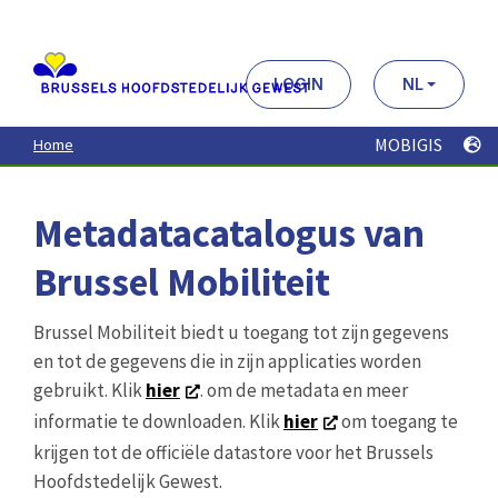
Aller
au
contenu
principal
LOGIN
NL
MOBIGIS
Home
Metadatacatalogus van
Brussel Mobiliteit
Brussel Mobiliteit biedt u toegang tot zijn gegevens
en tot de gegevens die in zijn applicaties worden
gebruikt. Klik
hier
. om de metadata en meer
informatie te downloaden. Klik
hier
om toegang te
krijgen tot de officiële datastore voor het Brussels
Hoofdstedelijk Gewest.