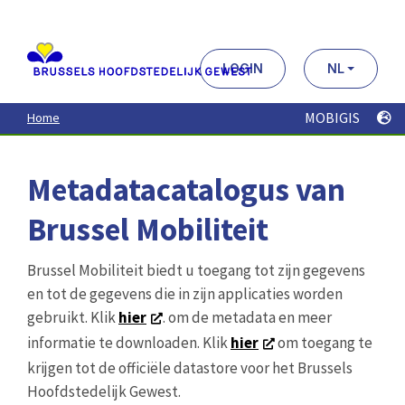
Aller
au
contenu
principal
LOGIN
NL
MOBIGIS
Home
Metadatacatalogus van
Brussel Mobiliteit
Brussel Mobiliteit biedt u toegang tot zijn gegevens
en tot de gegevens die in zijn applicaties worden
gebruikt. Klik
hier
. om de metadata en meer
informatie te downloaden. Klik
hier
om toegang te
krijgen tot de officiële datastore voor het Brussels
Hoofdstedelijk Gewest.