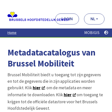
Aller
au
contenu
principal
LOGIN
NL
MOBIGIS
Home
Metadatacatalogus van
Brussel Mobiliteit
Brussel Mobiliteit biedt u toegang tot zijn gegevens
en tot de gegevens die in zijn applicaties worden
gebruikt. Klik
hier
. om de metadata en meer
informatie te downloaden. Klik
hier
om toegang te
krijgen tot de officiële datastore voor het Brussels
Hoofdstedelijk Gewest.