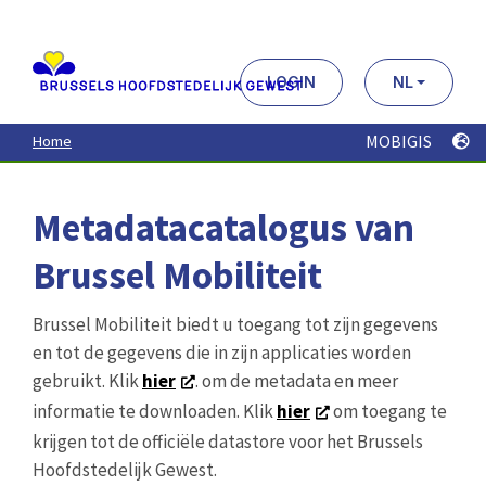
Aller
au
contenu
principal
LOGIN
NL
MOBIGIS
Home
Metadatacatalogus van
Brussel Mobiliteit
Brussel Mobiliteit biedt u toegang tot zijn gegevens
en tot de gegevens die in zijn applicaties worden
gebruikt. Klik
hier
. om de metadata en meer
informatie te downloaden. Klik
hier
om toegang te
krijgen tot de officiële datastore voor het Brussels
Hoofdstedelijk Gewest.