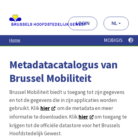
Aller
au
contenu
principal
LOGIN
NL
MOBIGIS
Home
Metadatacatalogus van
Brussel Mobiliteit
Brussel Mobiliteit biedt u toegang tot zijn gegevens
en tot de gegevens die in zijn applicaties worden
gebruikt. Klik
hier
. om de metadata en meer
informatie te downloaden. Klik
hier
om toegang te
krijgen tot de officiële datastore voor het Brussels
Hoofdstedelijk Gewest.