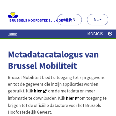
Aller
au
contenu
principal
LOGIN
NL
MOBIGIS
Home
Metadatacatalogus van
Brussel Mobiliteit
Brussel Mobiliteit biedt u toegang tot zijn gegevens
en tot de gegevens die in zijn applicaties worden
gebruikt. Klik
hier
. om de metadata en meer
informatie te downloaden. Klik
hier
om toegang te
krijgen tot de officiële datastore voor het Brussels
Hoofdstedelijk Gewest.