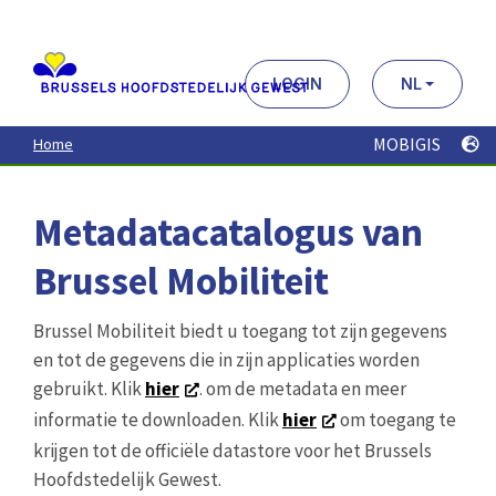
Aller
au
contenu
principal
LOGIN
NL
MOBIGIS
Home
Metadatacatalogus van
Brussel Mobiliteit
Brussel Mobiliteit biedt u toegang tot zijn gegevens
en tot de gegevens die in zijn applicaties worden
gebruikt. Klik
hier
. om de metadata en meer
informatie te downloaden. Klik
hier
om toegang te
krijgen tot de officiële datastore voor het Brussels
Hoofdstedelijk Gewest.