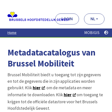
Aller
au
contenu
principal
LOGIN
NL
MOBIGIS
Home
Metadatacatalogus van
Brussel Mobiliteit
Brussel Mobiliteit biedt u toegang tot zijn gegevens
en tot de gegevens die in zijn applicaties worden
gebruikt. Klik
hier
. om de metadata en meer
informatie te downloaden. Klik
hier
om toegang te
krijgen tot de officiële datastore voor het Brussels
Hoofdstedelijk Gewest.