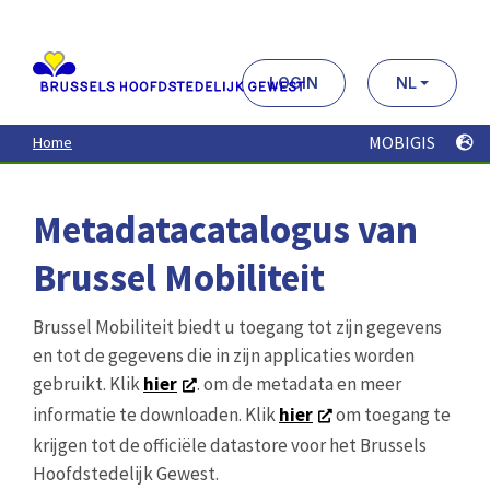
Aller
au
contenu
principal
LOGIN
NL
MOBIGIS
Home
Metadatacatalogus van
Brussel Mobiliteit
Brussel Mobiliteit biedt u toegang tot zijn gegevens
en tot de gegevens die in zijn applicaties worden
gebruikt. Klik
hier
. om de metadata en meer
informatie te downloaden. Klik
hier
om toegang te
krijgen tot de officiële datastore voor het Brussels
Hoofdstedelijk Gewest.