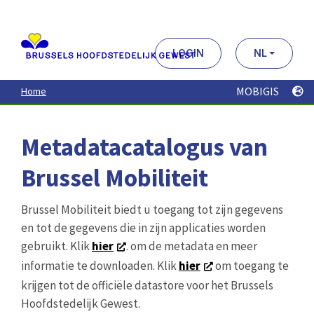
Aller
au
contenu
principal
LOGIN
NL
MOBIGIS
Home
Metadatacatalogus van
Brussel Mobiliteit
Brussel Mobiliteit biedt u toegang tot zijn gegevens
en tot de gegevens die in zijn applicaties worden
gebruikt. Klik
hier
. om de metadata en meer
informatie te downloaden. Klik
hier
om toegang te
krijgen tot de officiële datastore voor het Brussels
Hoofdstedelijk Gewest.