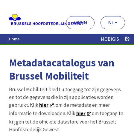
Aller
au
contenu
principal
LOGIN
NL
MOBIGIS
Home
Metadatacatalogus van
Brussel Mobiliteit
Brussel Mobiliteit biedt u toegang tot zijn gegevens
en tot de gegevens die in zijn applicaties worden
gebruikt. Klik
hier
. om de metadata en meer
informatie te downloaden. Klik
hier
om toegang te
krijgen tot de officiële datastore voor het Brussels
Hoofdstedelijk Gewest.