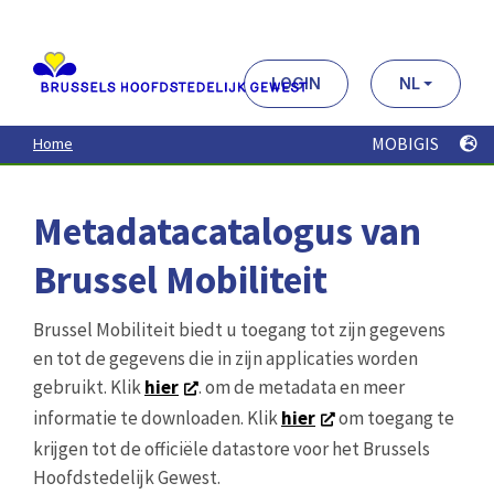
Aller
au
contenu
principal
LOGIN
NL
MOBIGIS
Home
Metadatacatalogus van
Brussel Mobiliteit
Brussel Mobiliteit biedt u toegang tot zijn gegevens
en tot de gegevens die in zijn applicaties worden
gebruikt. Klik
hier
. om de metadata en meer
informatie te downloaden. Klik
hier
om toegang te
krijgen tot de officiële datastore voor het Brussels
Hoofdstedelijk Gewest.