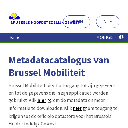
Aller
au
contenu
principal
LOGIN
NL
MOBIGIS
Home
Metadatacatalogus van
Brussel Mobiliteit
Brussel Mobiliteit biedt u toegang tot zijn gegevens
en tot de gegevens die in zijn applicaties worden
gebruikt. Klik
hier
. om de metadata en meer
informatie te downloaden. Klik
hier
om toegang te
krijgen tot de officiële datastore voor het Brussels
Hoofdstedelijk Gewest.