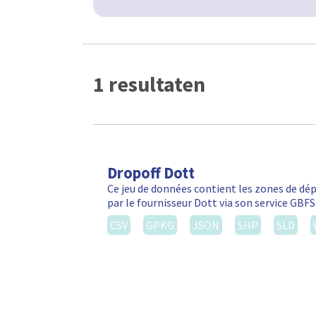
1 resultaten
Dropoff Dott
Ce jeu de données contient les zones de d
par le fournisseur Dott via son service GBF
CSV
GPKG
JSON
SHP
SLD