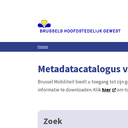
Aller
au
contenu
principal
Home
Metadatacatalogus va
Brussel Mobiliteit biedt u toegang tot zijn 
informatie te downloaden. Klik
hier
om to
Zoek