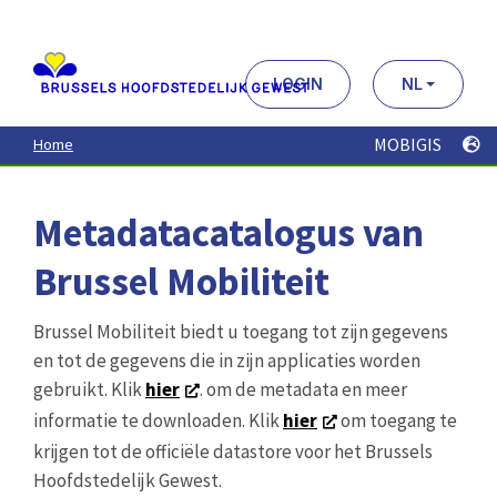
Aller
au
contenu
principal
LOGIN
NL
MOBIGIS
Home
Metadatacatalogus van
Brussel Mobiliteit
Brussel Mobiliteit biedt u toegang tot zijn gegevens
en tot de gegevens die in zijn applicaties worden
gebruikt. Klik
hier
. om de metadata en meer
informatie te downloaden. Klik
hier
om toegang te
krijgen tot de officiële datastore voor het Brussels
Hoofdstedelijk Gewest.