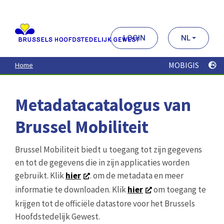
Aller
au
contenu
principal
LOGIN
NL
MOBIGIS
Home
Metadatacatalogus van
Brussel Mobiliteit
Brussel Mobiliteit biedt u toegang tot zijn gegevens
en tot de gegevens die in zijn applicaties worden
gebruikt. Klik
hier
. om de metadata en meer
informatie te downloaden. Klik
hier
om toegang te
krijgen tot de officiële datastore voor het Brussels
Hoofdstedelijk Gewest.