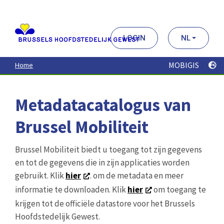
Aller
au
contenu
principal
LOGIN
NL
MOBIGIS
Home
Metadatacatalogus van
Brussel Mobiliteit
Brussel Mobiliteit biedt u toegang tot zijn gegevens
en tot de gegevens die in zijn applicaties worden
gebruikt. Klik
hier
. om de metadata en meer
informatie te downloaden. Klik
hier
om toegang te
krijgen tot de officiële datastore voor het Brussels
Hoofdstedelijk Gewest.