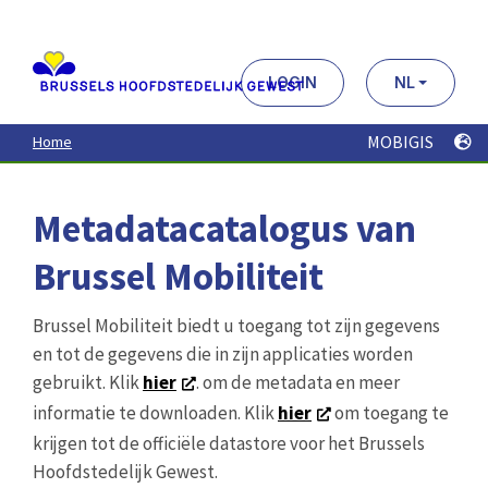
Aller
au
contenu
principal
LOGIN
NL
MOBIGIS
Home
Metadatacatalogus van
Brussel Mobiliteit
Brussel Mobiliteit biedt u toegang tot zijn gegevens
en tot de gegevens die in zijn applicaties worden
gebruikt. Klik
hier
. om de metadata en meer
informatie te downloaden. Klik
hier
om toegang te
krijgen tot de officiële datastore voor het Brussels
Hoofdstedelijk Gewest.