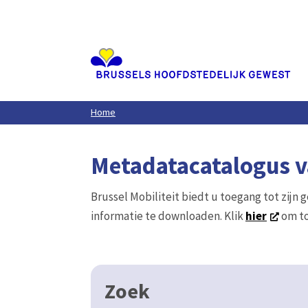
Aller
au
contenu
principal
Home
Metadatacatalogus va
Brussel Mobiliteit biedt u toegang tot zijn 
informatie te downloaden. Klik
hier
om to
Zoek