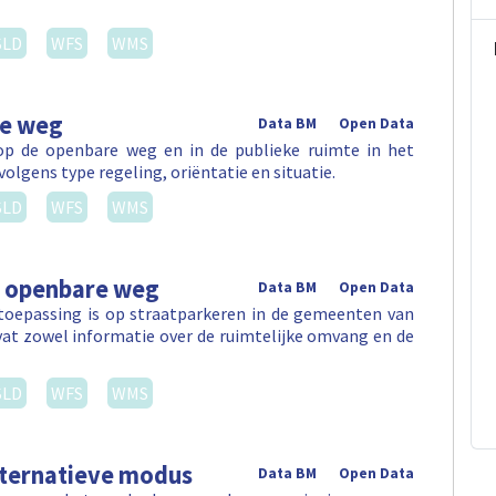
SLD
WFS
WMS
re weg
Data BM
Open Data
p de openbare weg en in de publieke ruimte in het
olgens type regeling, oriëntatie en situatie.
SLD
WFS
WMS
e openbare weg
Data BM
Open Data
 toepassing is op straatparkeren in de gemeenten van
vat zowel informatie over de ruimtelijke omvang en de
SLD
WFS
WMS
lternatieve modus
Data BM
Open Data