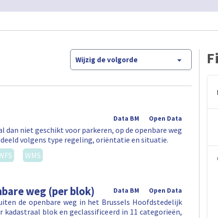
F
Wijzig de volgorde
Data BM
Open Data
al dan niet geschikt voor parkeren, op de openbare weg
deeld volgens type regeling, oriëntatie en situatie.
WFS
WMS
bare weg (per blok)
Data BM
Open Data
iten de openbare weg in het Brussels Hoofdstedelijk
 kadastraal blok en geclassificeerd in 11 categorieën,