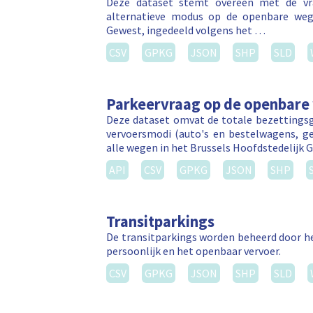
Deze dataset stemt overeen met de vr
alternatieve modus op de openbare weg 
Gewest, ingedeeld volgens het …
CSV
GPKG
JSON
SHP
SLD
Parkeervraag op de openbare
Deze dataset omvat de totale bezettingsgr
vervoersmodi (auto's en bestelwagens, g
alle wegen in het Brussels Hoofdstedelijk 
API
CSV
GPKG
JSON
SHP
Transitparkings
De transitparkings worden beheerd door he
persoonlijk en het openbaar vervoer.
CSV
GPKG
JSON
SHP
SLD