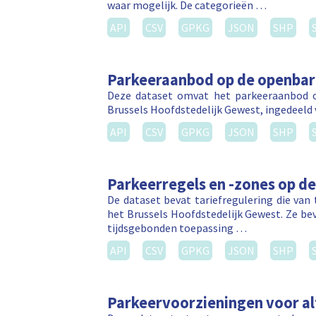
waar mogelijk. De categorieën …
API
CSV
GPKG
JSON
SHP
Parkeeraanbod op de openba
Deze dataset omvat het parkeeraanbod o
Brussels Hoofdstedelijk Gewest, ingedeeld v
API
CSV
GPKG
JSON
SHP
Parkeerregels en -zones op d
De dataset bevat tariefregulering die van
het Brussels Hoofdstedelijk Gewest. Ze be
tijdsgebonden toepassing …
API
CSV
GPKG
JSON
SHP
Parkeervoorzieningen voor a