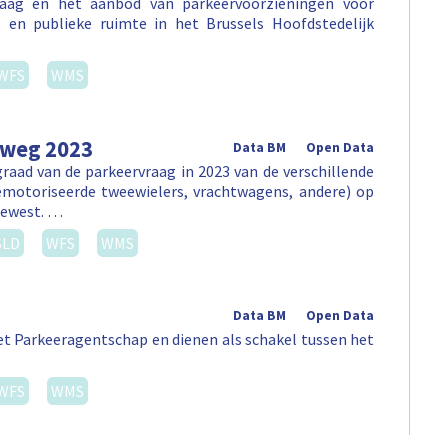
aag en het aanbod van parkeervoorzieningen voor
en publieke ruimte in het Brussels Hoofdstedelijk
WFS
WMS
 weg 2023
Data BM
Open Data
aad van de parkeervraag in 2023 van de verschillende
emotoriseerde tweewielers, vrachtwagens, andere) op
Gewest. …
SLD
WFS
WMS
Data BM
Open Data
t Parkeeragentschap en dienen als schakel tussen het
WFS
WMS