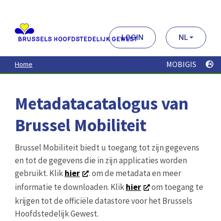
Aller
au
contenu
principal
LOGIN
NL
MOBIGIS
Home
Metadatacatalogus van
Brussel Mobiliteit
Brussel Mobiliteit biedt u toegang tot zijn gegevens
en tot de gegevens die in zijn applicaties worden
gebruikt. Klik
hier
. om de metadata en meer
informatie te downloaden. Klik
hier
om toegang te
krijgen tot de officiële datastore voor het Brussels
Hoofdstedelijk Gewest.