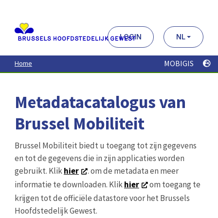
Aller
au
contenu
principal
LOGIN
NL
MOBIGIS
Home
Metadatacatalogus van
Brussel Mobiliteit
Brussel Mobiliteit biedt u toegang tot zijn gegevens
en tot de gegevens die in zijn applicaties worden
gebruikt. Klik
hier
. om de metadata en meer
informatie te downloaden. Klik
hier
om toegang te
krijgen tot de officiële datastore voor het Brussels
Hoofdstedelijk Gewest.