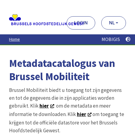
Aller
au
contenu
principal
LOGIN
NL
MOBIGIS
Home
Metadatacatalogus van
Brussel Mobiliteit
Brussel Mobiliteit biedt u toegang tot zijn gegevens
en tot de gegevens die in zijn applicaties worden
gebruikt. Klik
hier
. om de metadata en meer
informatie te downloaden. Klik
hier
om toegang te
krijgen tot de officiële datastore voor het Brussels
Hoofdstedelijk Gewest.