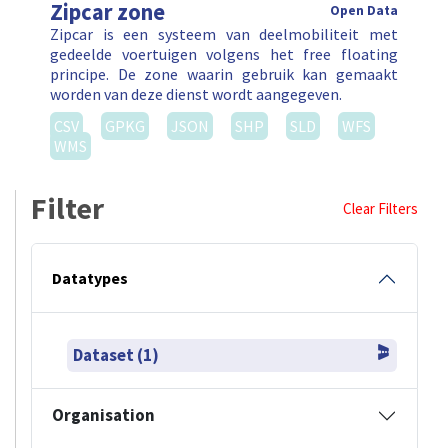
Zipcar zone
Open Data
Zipcar is een systeem van deelmobiliteit met
gedeelde voertuigen volgens het free floating
principe. De zone waarin gebruik kan gemaakt
worden van deze dienst wordt aangegeven.
CSV
GPKG
JSON
SHP
SLD
WFS
WMS
Filter
Clear Filters
Datatypes
Dataset (1)
Organisation