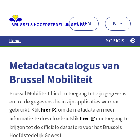
Aller
au
contenu
principal
LOGIN
NL
MOBIGIS
Home
Metadatacatalogus van
Brussel Mobiliteit
Brussel Mobiliteit biedt u toegang tot zijn gegevens
en tot de gegevens die in zijn applicaties worden
gebruikt. Klik
hier
. om de metadata en meer
informatie te downloaden. Klik
hier
om toegang te
krijgen tot de officiële datastore voor het Brussels
Hoofdstedelijk Gewest.