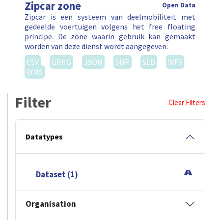
Zipcar zone
Open Data
Zipcar is een systeem van deelmobiliteit met
gedeelde voertuigen volgens het free floating
principe. De zone waarin gebruik kan gemaakt
worden van deze dienst wordt aangegeven.
CSV
GPKG
JSON
SHP
SLD
WFS
WMS
Filter
Clear Filters
Datatypes
Dataset (1)
Organisation