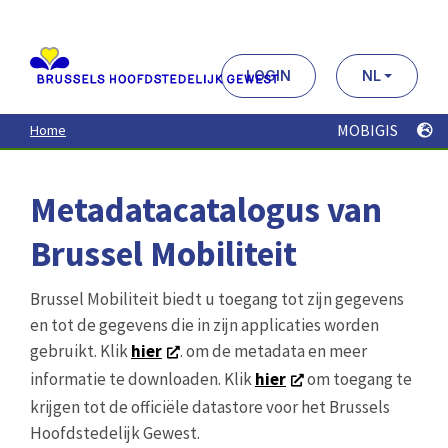
Aller
au
contenu
principal
LOGIN
NL
MOBIGIS
Home
Metadatacatalogus van
Brussel Mobiliteit
Brussel Mobiliteit biedt u toegang tot zijn gegevens
en tot de gegevens die in zijn applicaties worden
gebruikt. Klik
hier
. om de metadata en meer
informatie te downloaden. Klik
hier
om toegang te
krijgen tot de officiële datastore voor het Brussels
Hoofdstedelijk Gewest.