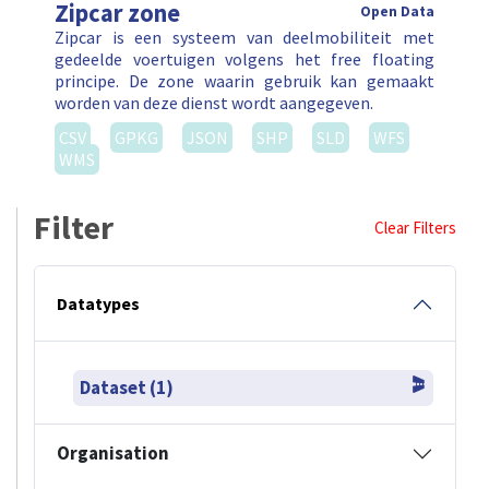
Zipcar zone
Open Data
Zipcar is een systeem van deelmobiliteit met
gedeelde voertuigen volgens het free floating
principe. De zone waarin gebruik kan gemaakt
worden van deze dienst wordt aangegeven.
CSV
GPKG
JSON
SHP
SLD
WFS
WMS
Filter
Clear Filters
Datatypes
Dataset (1)
Organisation